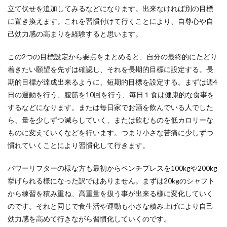
立て伏せを追加してみるなどになります。出来なければ別の目標
に置き換えます。これを習慣付けて行くことにより、自尊心や自
己効力感の高まりを経験すると思います。
この2つの目標設定から要点をまとめると、自分の最終的にたどり
着きたい願望を先ずは確認し、それを長期的目標に設定する。長
期的目標が達成出来るように、短期的目標を設定する。まずは週4
日の運動を行う、腹筋を10回を行う、毎日１食は健康的な食事を
するなどになります。または毎日家でお酒を飲んでいる人でした
ら、量を少しずつ減らしていく、または飲むものを低カロリーな
ものに変えていくなどを行います。つまり小さな苦痛に少しずつ
慣れていくことにより習慣化して行きます。
パワーリフターの様な方も最初からベンチプレスを100kgや200kg
挙げられる様になった訳ではありません。まずは20kgのシャフト
から練習を積み重ね、高重量を扱う事が出来る様に変化していく
のです。それと同じで食生活や運動も小さな積み上げにより自己
効力感を高めて行きながら習慣化していくのです。