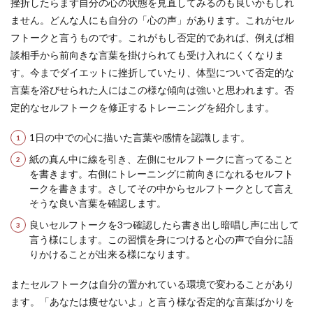
挫折したらまず自分の心の状態を見直してみるのも良いかもしれ
ません。どんな人にも自分の「心の声」があります。これがセル
フトークと言うものです。これがもし否定的であれば、例えば相
談相手から前向きな言葉を掛けられても受け入れにくくなりま
す。今までダイエットに挫折していたり、体型について否定的な
言葉を浴びせられた人にはこの様な傾向は強いと思われます。否
定的なセルフトークを修正するトレーニングを紹介します。
1日の中での心に描いた言葉や感情を認識します。
紙の真ん中に線を引き、左側にセルフトークに言ってること
を書きます。右側にトレーニングに前向きになれるセルフト
ークを書きます。さしてその中からセルフトークとして言え
そうな良い言葉を確認します。
良いセルフトークを3つ確認したら書き出し暗唱し声に出して
言う様にします。この習慣を身につけると心の声で自分に語
りかけることが出来る様になります。
またセルフトークは自分の置かれている環境で変わることがあり
ます。「あなたは痩せないよ」と言う様な否定的な言葉ばかりを