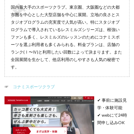
国内最大手のスポーツクラブ。東京圏、大阪圏などの大都
市圏を中心とした大型店舗を中心に展開。立地の良さとス
タジオプログラムの充実度で人気が高い。特にスタジオプ
ログラムで導入されているレスミルズシリーズは、根強い
ファンも多く、レスミルズのレッスンのためにコナミスポ
ーツを選ぶ利用者も多くみられる。料金プランは、店舗の
ランク(Ⅰ〜Ⅳ)と利用したい回数によって決まります。また
全国展開を生かして、他店利用のしやすさも人気の秘密で
す。
☞
コナミスポーツクラブ
✔︎ 事前に施設見
学・体験可能
✔︎ webにて24時
間申し込みOK