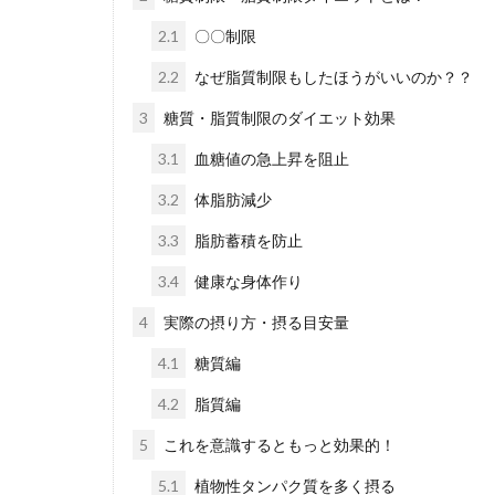
2.1
〇〇制限
2.2
なぜ脂質制限もしたほうがいいのか？？
3
糖質・脂質制限のダイエット効果
3.1
血糖値の急上昇を阻止
3.2
体脂肪減少
3.3
脂肪蓄積を防止
3.4
健康な身体作り
4
実際の摂り方・摂る目安量
4.1
糖質編
4.2
脂質編
5
これを意識するともっと効果的！
5.1
植物性タンパク質を多く摂る